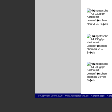
© Copyright 09.08.2026 - www.haengetasche.de -
Hängemappe
-
Häng