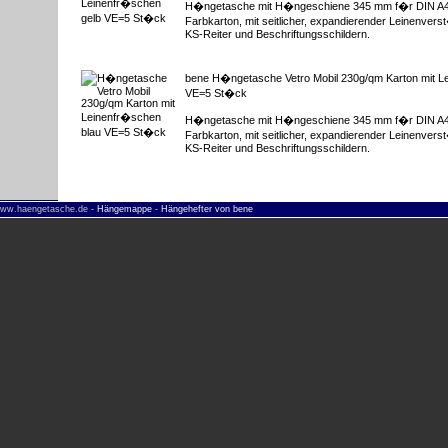
H�ngetasche mit H�ngeschiene 345 mm f�r DIN A4,
Farbkarton, mit seitlicher, expandierender Leinenvers
KS-Reiter und Beschriftungsschildern.
bene H�ngetasche Vetro Mobil 230g/qm Karton mit L
VE=5 St�ck
H�ngetasche mit H�ngeschiene 345 mm f�r DIN A4,
Farbkarton, mit seitlicher, expandierender Leinenvers
KS-Reiter und Beschriftungsschildern.
 www.haengetasche.de -
Hängemappe
-
Hängehefter von bene