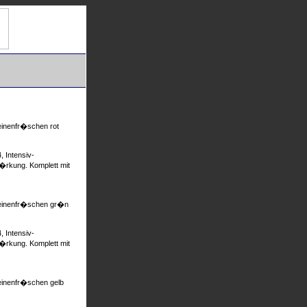
einenfr�schen rot
 Intensiv-
t�rkung. Komplett mit
Leinenfr�schen gr�n
 Intensiv-
t�rkung. Komplett mit
einenfr�schen gelb